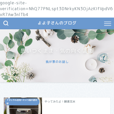
google-site-
verification=NhQ77PNLspt3DNrkyKN3OjAzKIfVpdV6
xR7Aw3nlTb4
よよ子さんのブログ
思いつくまま・気の向くまま
我が家のお話し
ナチュラル志向〜という我が道日
やってみたよ！酵素玄米
記