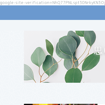
google-site-verification=NhQ77PNLspt3DNrkyKN3O
思