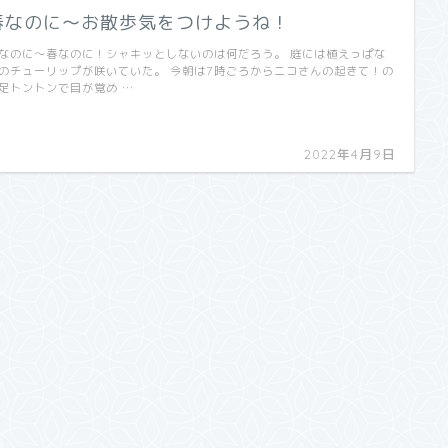
春なのに〜お散歩気をつけようね！
なのに〜春なのに！シャキッとしないのは何だろう。 庭には植えっぱな
のチューリップが咲いていた。 今朝は7時ごろからニコさんの起きて！の
足トントンで目が覚め …
2022年4月9日