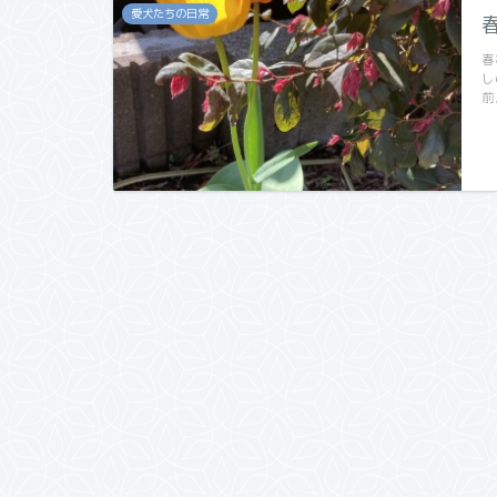
愛犬たちの日常
春
し
前