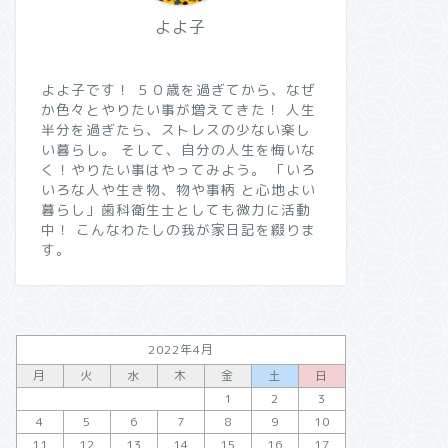
よよ子
よよ子です！ ５０歳を過ぎてから、なぜ
か色々とやりたい事が増えてきた！ 人生
半分を過ぎたら、ストレスの少ない楽し
い暮らし。 そして、自分の人生を悔いな
く！やりたい事はやってみよう。 「いろ
いろな人や生き物、物や事柄 と心地よい
暮らし」歯科衛生士としても微力に活動
中！ こんなわたしの我が家日記を綴りま
す。
2022年4月
月
火
水
木
金
土
日
1
2
3
4
5
6
7
8
9
10
11
12
13
14
15
16
17