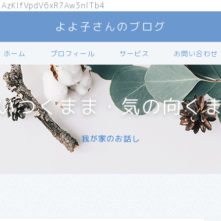
jAzKIfVpdV6xR7Aw3nlTb4
よよ子さんのブログ
ホーム
プロフィール
サービス
お問い合わせ
いつくまま・気の向く
我が家のお話し